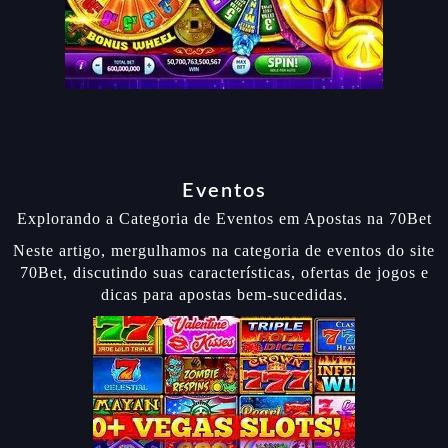
Eventos
Explorando a Categoria de Eventos em Apostas na 70Bet
Neste artigo, mergulhamos na categoria de eventos do site
70Bet, discutindo suas características, ofertas de jogos e
dicas para apostas bem-sucedidas.