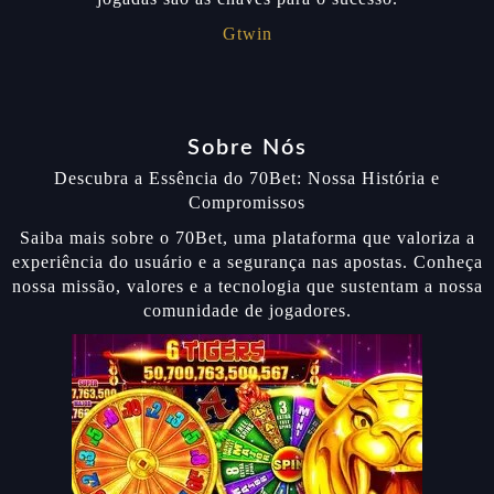
Gtwin
Sobre Nós
Descubra a Essência do 70Bet: Nossa História e
Compromissos
Saiba mais sobre o 70Bet, uma plataforma que valoriza a
experiência do usuário e a segurança nas apostas. Conheça
nossa missão, valores e a tecnologia que sustentam a nossa
comunidade de jogadores.