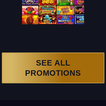
SEE ALL
PROMOTIONS