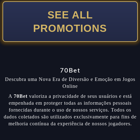
SEE ALL
PROMOTIONS
70Bet
Descubra uma Nova Era de Diversão e Emoção em Jogos
Online
A
70Bet
valoriza a privacidade de seus usuários e está
empenhada em proteger todas as informações pessoais
fornecidas durante o uso de nossos serviços. Todos os
dados coletados são utilizados exclusivamente para fins de
melhoria contínua da experiência de nossos jogadores.