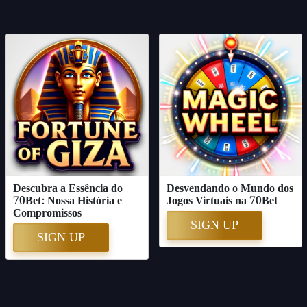
Descubra a Essência do
Desvendando o Mundo dos
70Bet: Nossa História e
Jogos Virtuais na 70Bet
Compromissos
SIGN UP
SIGN UP