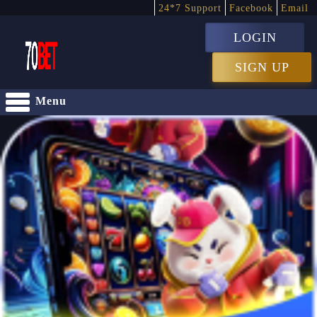
24*7 Support
Facebook
Email
LOGIN
SIGN UP
Menu