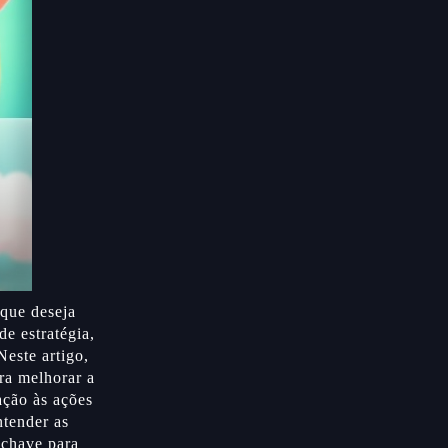
 que deseja
e estratégia,
este artigo,
ra melhorar a
ação às ações
ntender as
-chave para