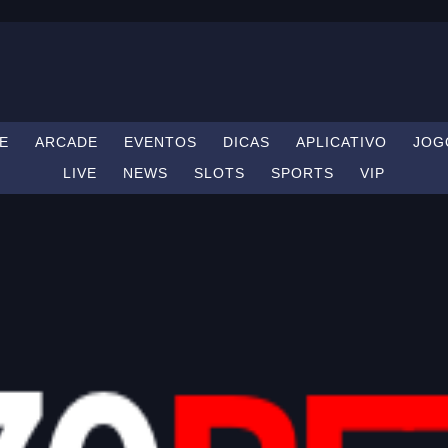
E
ARCADE
EVENTOS
DICAS
APLICATIVO
JOG
LIVE
NEWS
SLOTS
SPORTS
VIP