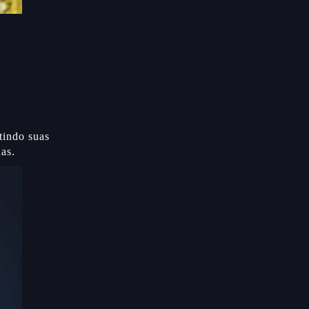
tindo suas
das.