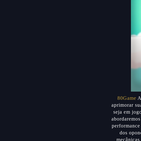
80Game
As
aprimorar su
seja em jog
abordaremos 
performance 
dos opone
mecânicas 