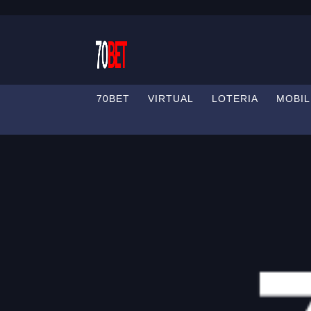
70BET
VIRTUAL
LOTERIA
MOBIL