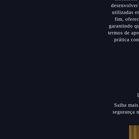
desenvolver 
utilizadas 
fim, ofere
garantindo q
termos de apr
prática co
Saiba mais
segurança n