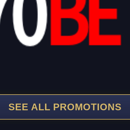
SEE ALL PROMOTIONS