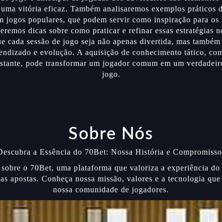
uma vitória eficaz. Também analisaremos exemplos práticos d
em jogos populares, que podem servir como inspiração para os l
ceremos dicas sobre como praticar e refinar essas estratégias no
ue cada sessão de jogo seja não apenas divertida, mas também
endizado e evolução. A aquisição de conhecimento tático, c
nstante, pode transformar um jogador comum em um verdadeir
jogo.
Sobre Nós
Descubra a Essência do 70Bet: Nossa História e Compromisso
 sobre o 70Bet, uma plataforma que valoriza a experiência do 
as apostas. Conheça nossa missão, valores e a tecnologia que
nossa comunidade de jogadores.