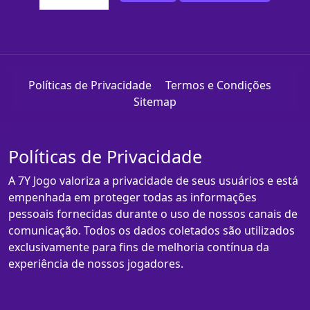
Políticas de Privacidade
Termos e Condições
Sitemap
Políticas de Privacidade
A 7Y Jogo valoriza a privacidade de seus usuários e está
empenhada em proteger todas as informações
pessoais fornecidas durante o uso de nossos canais de
comunicação. Todos os dados coletados são utilizados
exclusivamente para fins de melhoria contínua da
experiência de nossos jogadores.