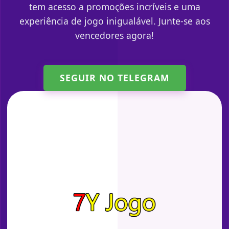
tem acesso a promoções incríveis e uma
experiência de jogo inigualável. Junte-se aos
vencedores agora!
SEGUIR NO TELEGRAM