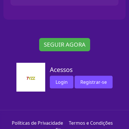
SEGUIR AGORA
Acessos
Login
Registrar-se
Políticas de Privacidade
Termos e Condições