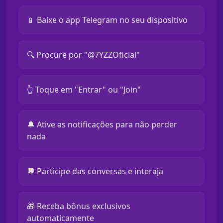
📱 Baixe o app Telegram no seu dispositivo
🔍 Procure por "@7YZZOficial"
👆 Toque em "Entrar" ou "Join"
🔔 Ative as notificações para não perder
nada
💬 Participe das conversas e interaja
🎁 Receba bônus exclusivos
automaticamente