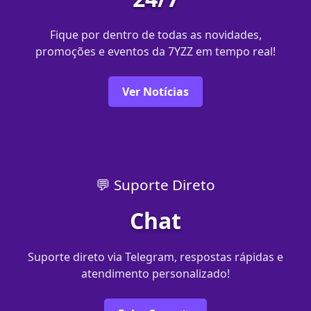
Fique por dentro de todas as novidades,
promoções e eventos da 7YZZ em tempo real!
Ver Notícias
💬 Suporte Direto
Chat
Suporte direto via Telegram, respostas rápidas e
atendimento personalizado!