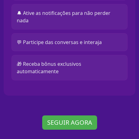
🔔 Ative as notificações para não perder
nada
💬 Participe das conversas e interaja
🎁 Receba bônus exclusivos
automaticamente
SEGUIR AGORA