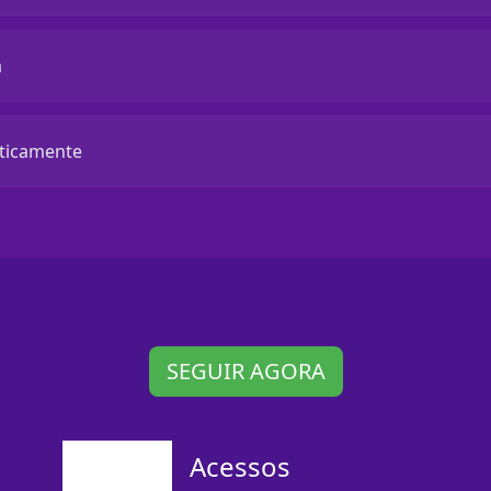
a
aticamente
SEGUIR AGORA
Acessos