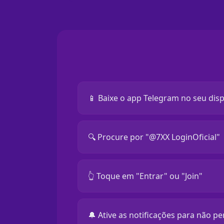
📱 Baixe o app Telegram no seu disp
🔍 Procure por "@7XX LoginOficial"
👆 Toque em "Entrar" ou "Join"
🔔 Ative as notificações para não p