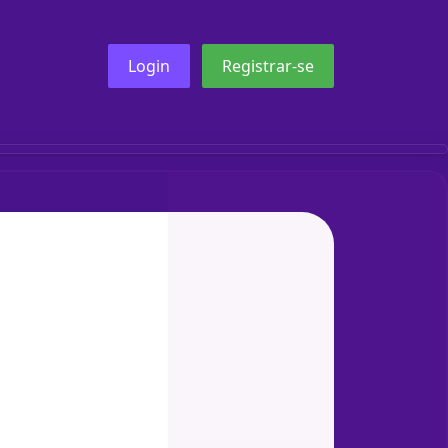
Login
Registrar-se