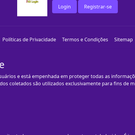
Login
Registrar-se
Políticas de Privacidade
Termos e Condições
Sitemap
de
 usuários e está empenhada em proteger todas as informaçõ
os coletados são utilizados exclusivamente para fins de m