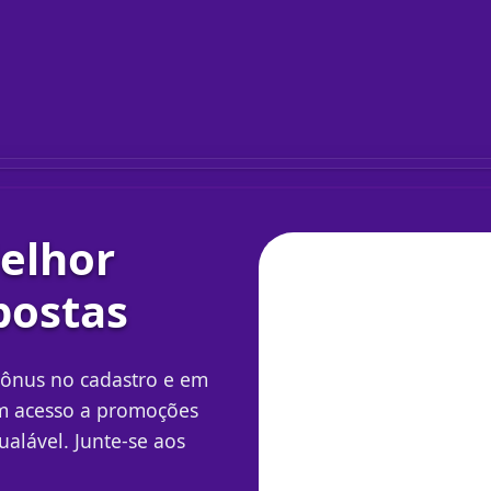
Melhor
postas
bônus no cadastro e em
em acesso a promoções
ualável. Junte-se aos