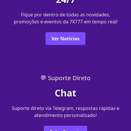
Fique por dentro de todas as novidades,
promoções e eventos da 7X777 em tempo real!
Ver Notícias
💬 Suporte Direto
Chat
Suporte direto via Telegram, respostas rápidas e
atendimento personalizado!