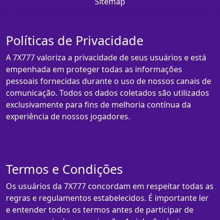
Sitemap
Políticas de Privacidade
A 7X777 valoriza a privacidade de seus usuários e está
empenhada em proteger todas as informações
pessoais fornecidas durante o uso de nossos canais de
comunicação. Todos os dados coletados são utilizados
exclusivamente para fins de melhoria contínua da
experiência de nossos jogadores.
Termos e Condições
Os usuários da 7X777 concordam em respeitar todas as
regras e regulamentos estabelecidos. É importante ler
e entender todos os termos antes de participar de