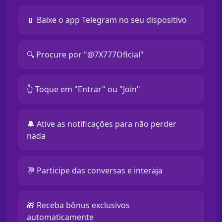
📱 Baixe o app Telegram no seu dispositivo
🔍 Procure por "@7X777Oficial"
👆 Toque em "Entrar" ou "Join"
🔔 Ative as notificações para não perder
nada
💬 Participe das conversas e interaja
🎁 Receba bônus exclusivos
automaticamente