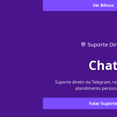
Ver Bônus
💬 Suporte Di
Cha
Suporte direto via Telegram, r
atendimento persona
Falar Suport