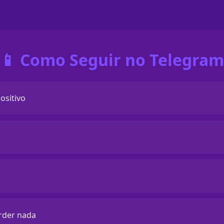
📱 Como Seguir no Telegram
ositivo
erder nada