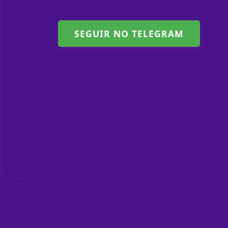
SEGUIR NO TELEGRAM