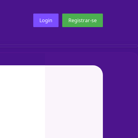
Login
Registrar-se