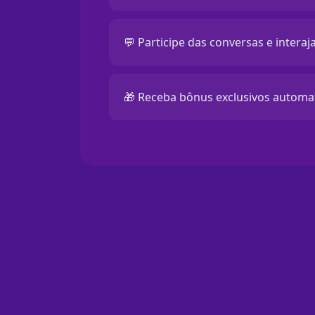
💬 Participe das conversas e interaj
🎁 Receba bônus exclusivos autom