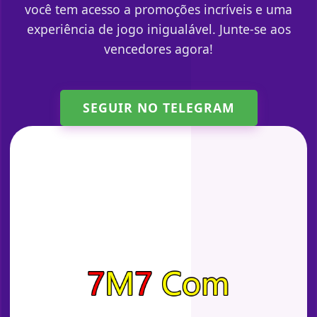
você tem acesso a promoções incríveis e uma
experiência de jogo inigualável. Junte-se aos
vencedores agora!
SEGUIR NO TELEGRAM