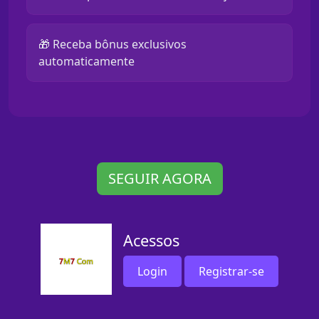
🎁 Receba bônus exclusivos
automaticamente
SEGUIR AGORA
Acessos
Login
Registrar-se