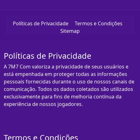
Políticas de Privacidade
Termos e Condições
Sitemap
Políticas de Privacidade
A 7M7 Com valoriza a privacidade de seus usuários e
está empenhada em proteger todas as informações
pessoais fornecidas durante o uso de nossos canais de
comunicação. Todos os dados coletados são utilizados
exclusivamente para fins de melhoria contínua da
experiência de nossos jogadores.
Termos e Condições