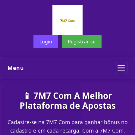
Login
Registrar-se
Menu
📱 7M7 Com A Melhor
Plataforma de Apostas
Cadastre-se na 7M7 Com para ganhar bônus no
cadastro e em cada recarga. Com a 7M7 Com,