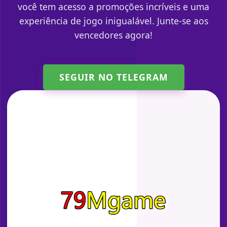
você tem acesso a promoções incríveis e uma
experiência de jogo inigualável. Junte-se aos
vencedores agora!
SEGUIR NO TELEGRAM