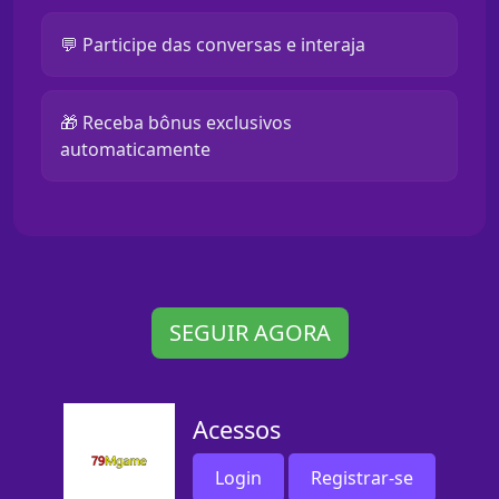
💬 Participe das conversas e interaja
🎁 Receba bônus exclusivos
automaticamente
SEGUIR AGORA
Acessos
Login
Registrar-se