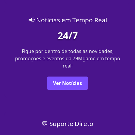
📢 Notícias em Tempo Real
24/7
Fique por dentro de todas as novidades,
promoções e eventos da 79Mgame em tempo
real!
Ver Notícias
💬 Suporte Direto