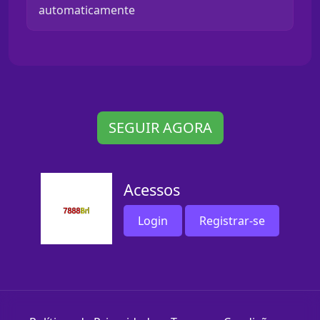
automaticamente
SEGUIR AGORA
Acessos
Login
Registrar-se