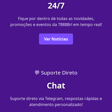
24/7
Fique por dentro de todas as novidades,
promoções e eventos da 7888Brl em tempo real!
Ver Notícias
💬 Suporte Direto
Chat
Suporte direto via Telegram, respostas rápidas e
atendimento personalizado!