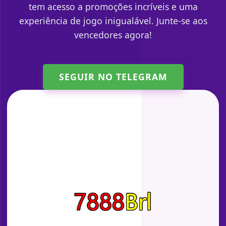
tem acesso a promoções incríveis e uma
experiência de jogo inigualável. Junte-se aos
vencedores agora!
SEGUIR NO TELEGRAM