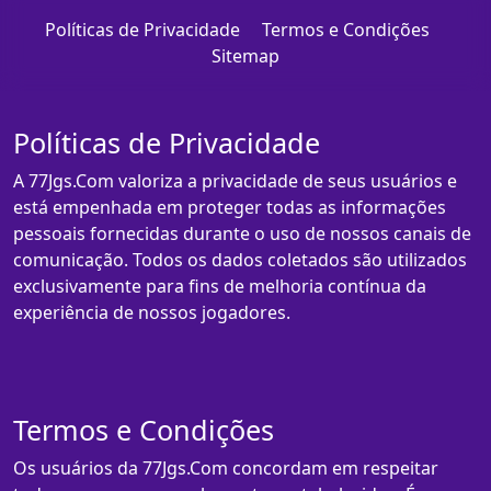
Políticas de Privacidade
Termos e Condições
Sitemap
Políticas de Privacidade
A 77Jgs.Com valoriza a privacidade de seus usuários e
está empenhada em proteger todas as informações
pessoais fornecidas durante o uso de nossos canais de
comunicação. Todos os dados coletados são utilizados
exclusivamente para fins de melhoria contínua da
experiência de nossos jogadores.
Termos e Condições
Os usuários da 77Jgs.Com concordam em respeitar