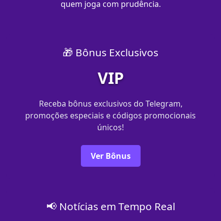
quem joga com prudência.
🎁 Bônus Exclusivos
VIP
Receba bônus exclusivos do Telegram,
promoções especiais e códigos promocionais
únicos!
Ver Bônus
📢 Notícias em Tempo Real