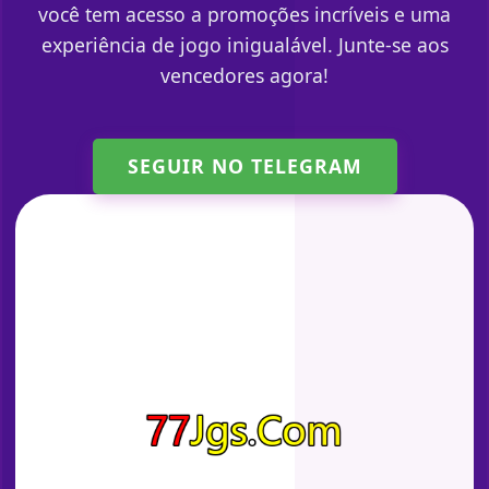
você tem acesso a promoções incríveis e uma
experiência de jogo inigualável. Junte-se aos
vencedores agora!
SEGUIR NO TELEGRAM