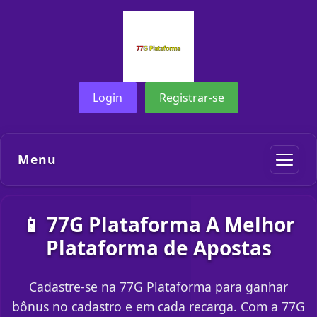
Login
Registrar-se
Menu
📱 77G Plataforma A Melhor
Plataforma de Apostas
Cadastre-se na 77G Plataforma para ganhar
bônus no cadastro e em cada recarga. Com a 77G