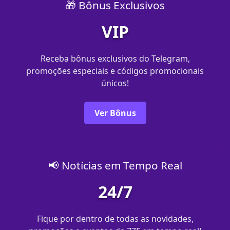
🎁 Bônus Exclusivos
VIP
Receba bônus exclusivos do Telegram,
promoções especiais e códigos promocionais
únicos!
Ver Bônus
📢 Notícias em Tempo Real
24/7
Fique por dentro de todas as novidades,