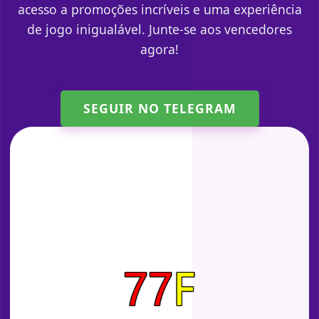
acesso a promoções incríveis e uma experiência
de jogo inigualável. Junte-se aos vencedores
agora!
SEGUIR NO TELEGRAM