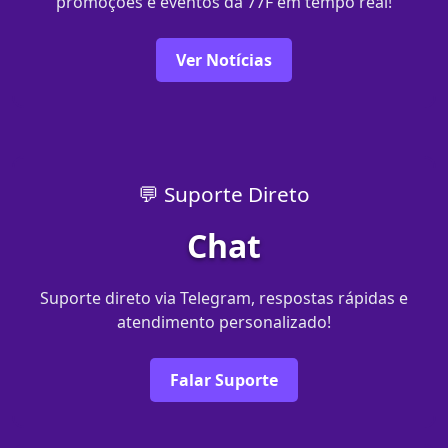
promoções e eventos da 77F em tempo real!
Ver Notícias
💬 Suporte Direto
Chat
Suporte direto via Telegram, respostas rápidas e
atendimento personalizado!
Falar Suporte