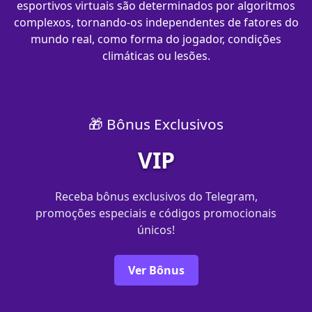
esportivos virtuais são determinados por algoritmos
complexos, tornando-os independentes de fatores do
mundo real, como forma do jogador, condições
climáticas ou lesões.
🎁 Bônus Exclusivos
VIP
Receba bônus exclusivos do Telegram,
promoções especiais e códigos promocionais
únicos!
Ver Bônus