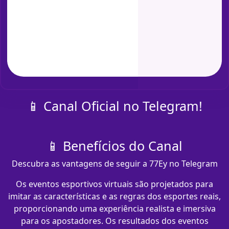
📱 Canal Oficial no Telegram!
📱 Benefícios do Canal
Descubra as vantagens de seguir a 77Ey no Telegram
Os eventos esportivos virtuais são projetados para
imitar as características e as regras dos esportes reais,
proporcionando uma experiência realista e imersiva
para os apostadores. Os resultados dos eventos