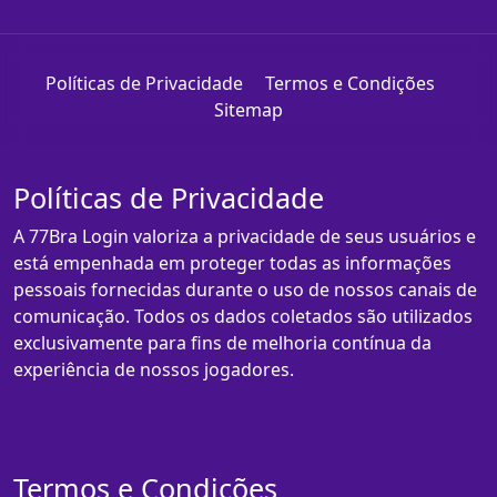
Políticas de Privacidade
Termos e Condições
Sitemap
Políticas de Privacidade
A 77Bra Login valoriza a privacidade de seus usuários e
está empenhada em proteger todas as informações
pessoais fornecidas durante o uso de nossos canais de
comunicação. Todos os dados coletados são utilizados
exclusivamente para fins de melhoria contínua da
experiência de nossos jogadores.
Termos e Condições