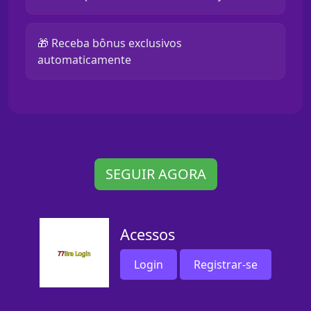
🎁 Receba bônus exclusivos
automaticamente
SEGUIR AGORA
Acessos
Login
Registrar-se