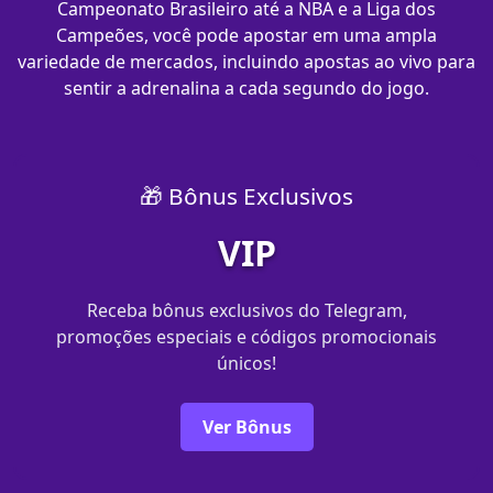
Campeonato Brasileiro até a NBA e a Liga dos
Campeões, você pode apostar em uma ampla
variedade de mercados, incluindo apostas ao vivo para
sentir a adrenalina a cada segundo do jogo.
🎁 Bônus Exclusivos
VIP
Receba bônus exclusivos do Telegram,
promoções especiais e códigos promocionais
únicos!
Ver Bônus