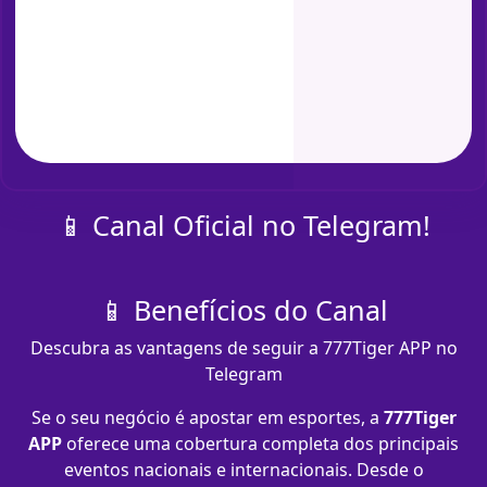
📱 Canal Oficial no Telegram!
📱 Benefícios do Canal
Descubra as vantagens de seguir a 777Tiger APP no
Telegram
Se o seu negócio é apostar em esportes, a
777Tiger
APP
oferece uma cobertura completa dos principais
eventos nacionais e internacionais. Desde o