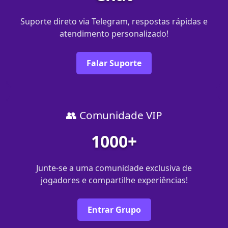
Suporte direto via Telegram, respostas rápidas e
atendimento personalizado!
Falar Suporte
👥 Comunidade VIP
1000+
Junte-se a uma comunidade exclusiva de
jogadores e compartilhe experiências!
Entrar Grupo