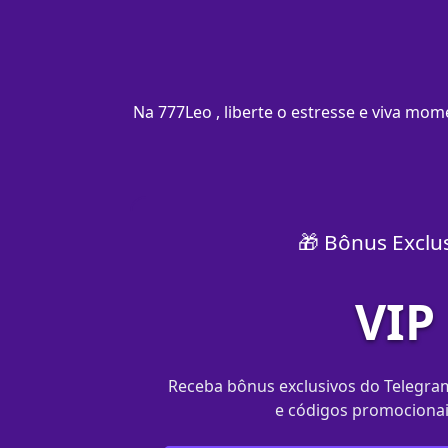
Na 777Leo , liberte o estresse e viva mo
🎁 Bônus Exclu
VIP
Receba bônus exclusivos do Telegra
e códigos promocionai