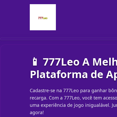
📱 777Leo A Mel
Plataforma de A
Cadastre-se na 777Leo para ganhar bôn
recarga. Com a 777Leo, você tem acesso
uma experiência de jogo inigualável. J
agora!