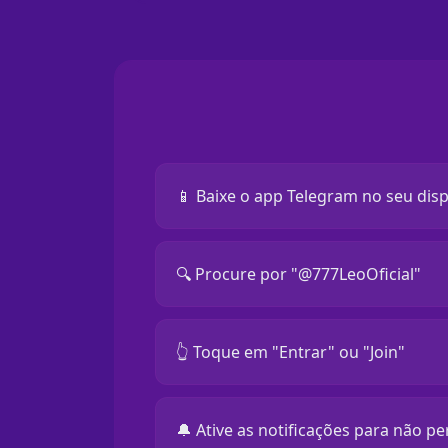
📱 Baixe o app Telegram no seu disp
🔍 Procure por "@777LeoOficial"
👆 Toque em "Entrar" ou "Join"
🔔 Ative as notificações para não p