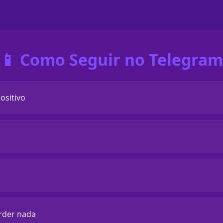
📱 Como Seguir no Telegram
ositivo
erder nada