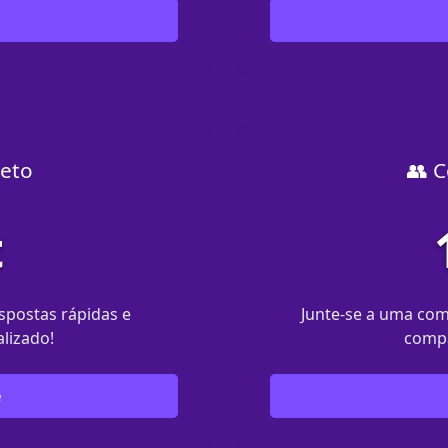
reto
👥 
t
espostas rápidas e
Junte-se a uma com
lizado!
compa
e