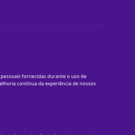
 pessoais fornecidas durante o uso de
elhoria contínua da experiência de nossos