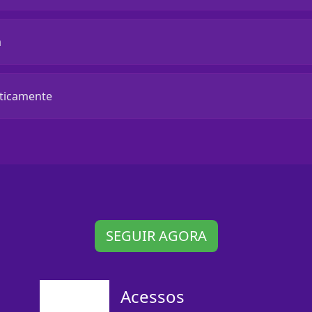
a
aticamente
SEGUIR AGORA
Acessos