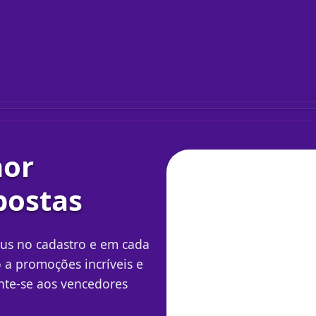
hor
postas
us no cadastro e em cada
 a promoções incríveis e
unte-se aos vencedores