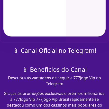
📱 Canal Oficial no Telegram!
📱 Benefícios do Canal
Descubra as vantagens de seguir a 777Jogo Vip no
Telegram
Graças às promoções exclusivas e prêmios milionários,
a 777Jogo Vip 777Jogo Vip Brasil rapidamente se
destacou como um dos cassinos mais populares do