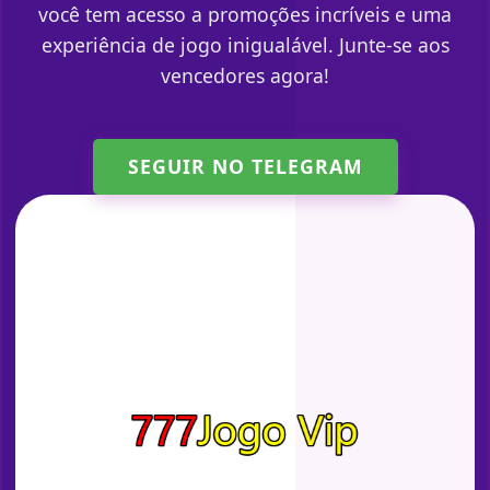
você tem acesso a promoções incríveis e uma
experiência de jogo inigualável. Junte-se aos
vencedores agora!
SEGUIR NO TELEGRAM