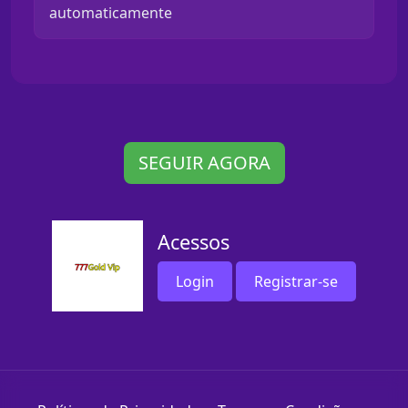
automaticamente
SEGUIR AGORA
Acessos
Login
Registrar-se