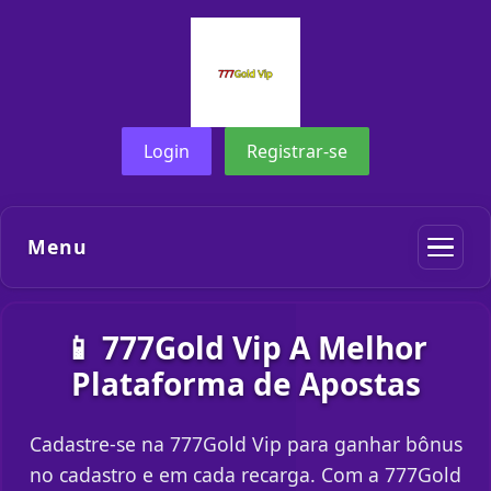
Login
Registrar-se
Menu
📱 777Gold Vip A Melhor
Plataforma de Apostas
Cadastre-se na 777Gold Vip para ganhar bônus
no cadastro e em cada recarga. Com a 777Gold