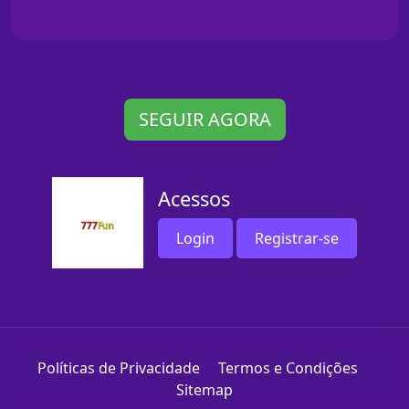
SEGUIR AGORA
Acessos
Login
Registrar-se
Políticas de Privacidade
Termos e Condições
Sitemap