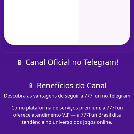
📱 Canal Oficial no Telegram!
📱 Benefícios do Canal
Descubra as vantagens de seguir a 777Fun no Telegram
Como plataforma de serviços premium, a 777Fun
oferece atendimento VIP — a 777Fun Brasil dita
tendência no universo dos jogos online.