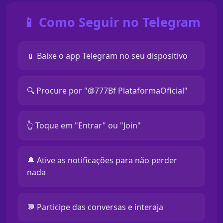
📱 Como Seguir no Telegram
📱 Baixe o app Telegram no seu dispositivo
🔍 Procure por "@777Bf PlataformaOficial"
👆 Toque em "Entrar" ou "Join"
🔔 Ative as notificações para não perder
nada
💬 Participe das conversas e interaja