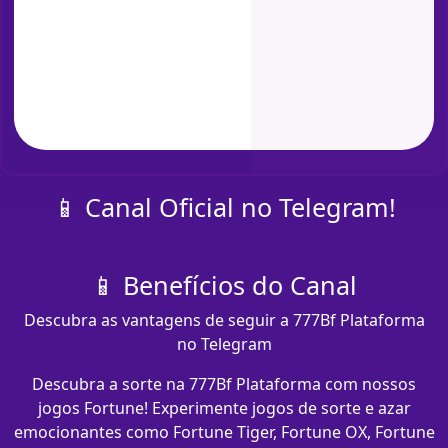
📱 Canal Oficial no Telegram!
📱 Benefícios do Canal
Descubra as vantagens de seguir a 777Bf Plataforma
no Telegram
Descubra a sorte na 777Bf Plataforma com nossos
jogos Fortune! Experimente jogos de sorte e azar
emocionantes como Fortune Tiger, Fortune OX, Fortune