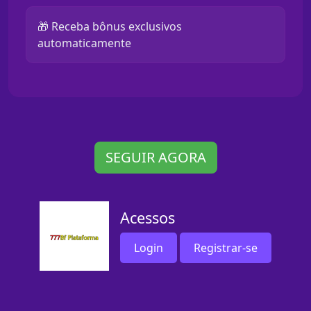
🎁 Receba bônus exclusivos
automaticamente
SEGUIR AGORA
Acessos
Login
Registrar-se