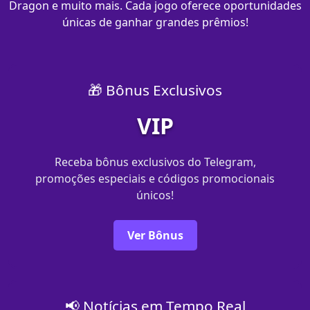
Dragon e muito mais. Cada jogo oferece oportunidades
únicas de ganhar grandes prêmios!
🎁 Bônus Exclusivos
VIP
Receba bônus exclusivos do Telegram,
promoções especiais e códigos promocionais
únicos!
Ver Bônus
📢 Notícias em Tempo Real