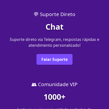
💬 Suporte Direto
Chat
Suporte direto via Telegram, respostas rápidas e
atendimento personalizado!
Falar Suporte
👥 Comunidade VIP
1000+