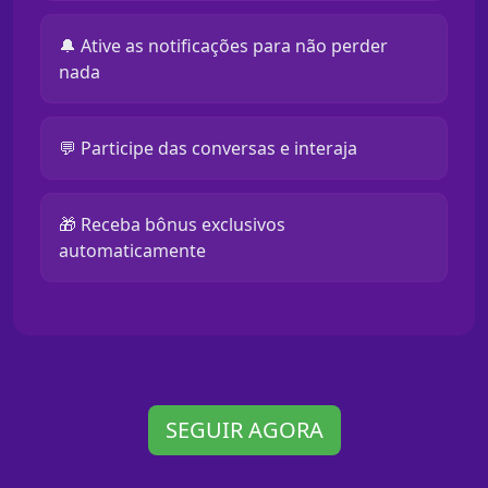
🔔 Ative as notificações para não perder
nada
💬 Participe das conversas e interaja
🎁 Receba bônus exclusivos
automaticamente
SEGUIR AGORA