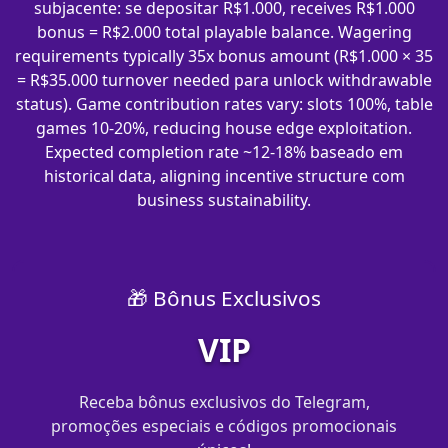
subjacente: se depositar R$1.000, receives R$1.000
bonus = R$2.000 total playable balance. Wagering
requirements typically 35x bonus amount (R$1.000 × 35
= R$35.000 turnover needed para unlock withdrawable
status). Game contribution rates vary: slots 100%, table
games 10-20%, reducing house edge exploitation.
Expected completion rate ~12-18% baseado em
historical data, aligning incentive structure com
business sustainability.
🎁 Bônus Exclusivos
VIP
Receba bônus exclusivos do Telegram,
promoções especiais e códigos promocionais