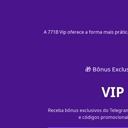
A 771B Vip oferece a forma mais prát
🎁 Bônus Exclu
VIP
Receba bônus exclusivos do Telegra
e códigos promocionai