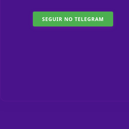
SEGUIR NO TELEGRAM