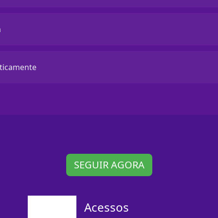
a
aticamente
SEGUIR AGORA
Acessos