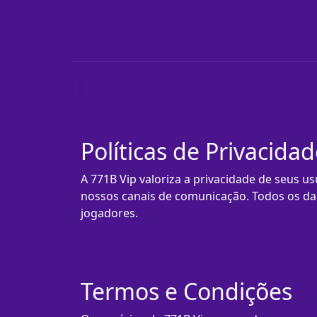
Políticas de Privacida
A 771B Vip valoriza a privacidade de seus 
nossos canais de comunicação. Todos os dad
jogadores.
Termos e Condições