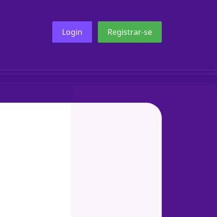
Login
Registrar-se