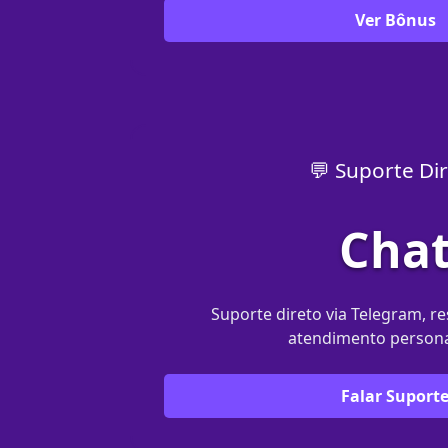
Ver Bônus
💬 Suporte Di
Cha
Suporte direto via Telegram, r
atendimento persona
Falar Suport