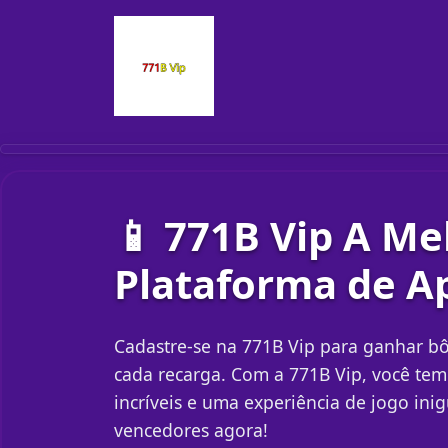
📱 771B Vip A Me
Plataforma de A
Cadastre-se na 771B Vip para ganhar b
cada recarga. Com a 771B Vip, você te
incríveis e uma experiência de jogo inig
vencedores agora!