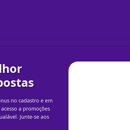
lhor
postas
ônus no cadastro e em
m acesso a promoções
ualável. Junte-se aos