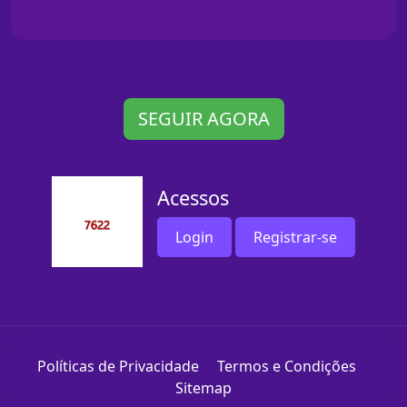
SEGUIR AGORA
Acessos
Login
Registrar-se
Políticas de Privacidade
Termos e Condições
Sitemap