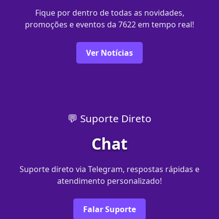
Fique por dentro de todas as novidades,
promoções e eventos da 7622 em tempo real!
Ver Notícias
💬 Suporte Direto
Chat
Suporte direto via Telegram, respostas rápidas e
atendimento personalizado!
Falar Suporte