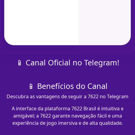
📱 Canal Oficial no Telegram!
📱 Benefícios do Canal
Descubra as vantagens de seguir a 7622 no Telegram
A interface da plataforma 7622 Brasil é intuitiva e
amigável; a 7622 garante navegação fácil e uma
experiência de jogo imersiva e de alta qualidade.