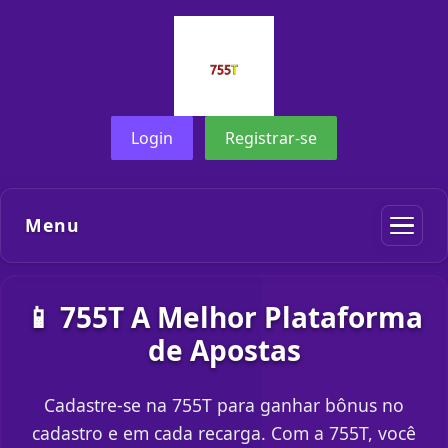
Login
Registrar-se
Menu
📱 755T A Melhor Plataforma
de Apostas
Cadastre-se na 755T para ganhar bônus no
cadastro e em cada recarga. Com a 755T, você