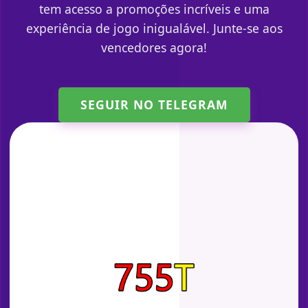
tem acesso a promoções incríveis e uma
experiência de jogo inigualável. Junte-se aos
vencedores agora!
SEGUIR NO TELEGRAM