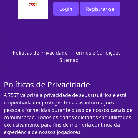
Login
Registrar-se
Políticas de Privacidade
Termos e Condições
Sitemap
Políticas de Privacidade
A 755T valoriza a privacidade de seus usuários e está
empenhada em proteger todas as informações
pessoais fornecidas durante o uso de nossos canais de
comunicação. Todos os dados coletados são utilizados
exclusivamente para fins de melhoria contínua da
experiência de nossos jogadores.