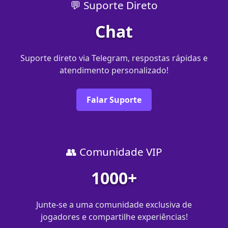
💬 Suporte Direto
Chat
Suporte direto via Telegram, respostas rápidas e
atendimento personalizado!
Falar Suporte
👥 Comunidade VIP
1000+
Junte-se a uma comunidade exclusiva de
jogadores e compartilhe experiências!