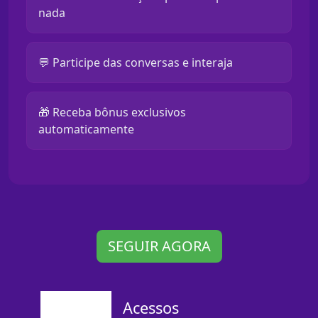
nada
💬 Participe das conversas e interaja
🎁 Receba bônus exclusivos
automaticamente
SEGUIR AGORA
Acessos