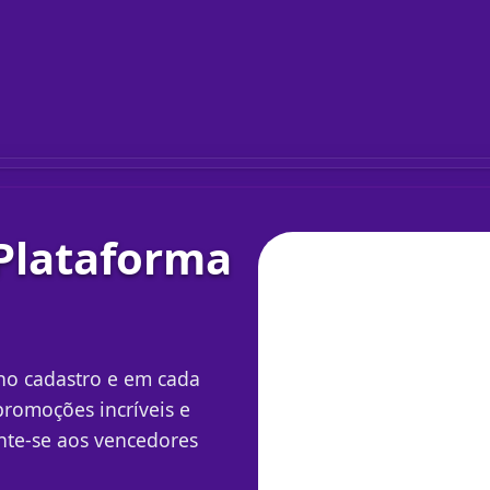
 Plataforma
no cadastro e em cada
promoções incríveis e
unte-se aos vencedores