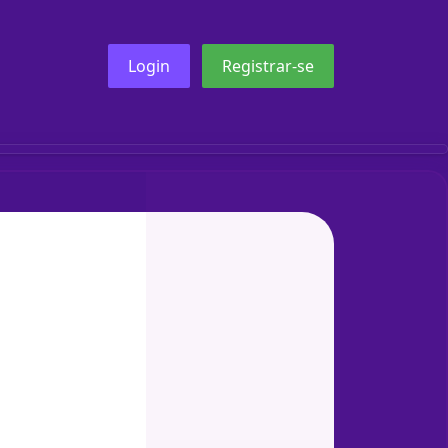
Login
Registrar-se