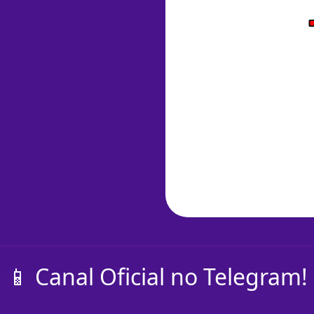
📱 Canal Oficial no Telegram!