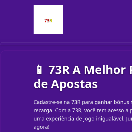
📱 73R A Melhor
de Apostas
Cadastre-se na 73R para ganhar bônus 
recarga. Com a 73R, você tem acesso a 
uma experiência de jogo inigualável. J
agora!