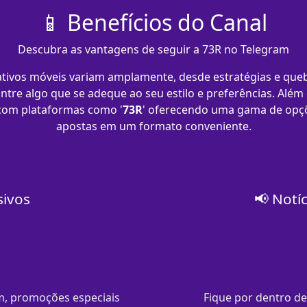
📱 Benefícios do Canal
Descubra as vantagens de seguir a 73R no Telegram
ativos móveis variam amplamente, desde estratégias e queb
tre algo que se adeque ao seu estilo e preferências. Além 
com plataformas como '
73R
' oferecendo uma gama de opç
apostas em um formato conveniente.
sivos
📢 Notí
m, promoções especiais
Fique por dentro d