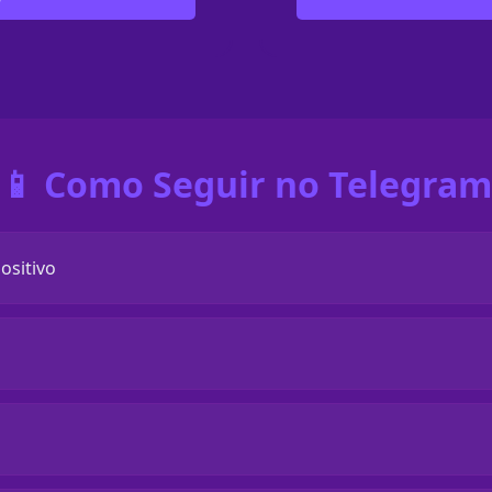
📱 Como Seguir no Telegram
ositivo