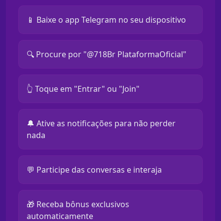
📱 Baixe o app Telegram no seu dispositivo
🔍 Procure por "@718Br PlataformaOficial"
👆 Toque em "Entrar" ou "Join"
🔔 Ative as notificações para não perder
nada
💬 Participe das conversas e interaja
🎁 Receba bônus exclusivos
automaticamente