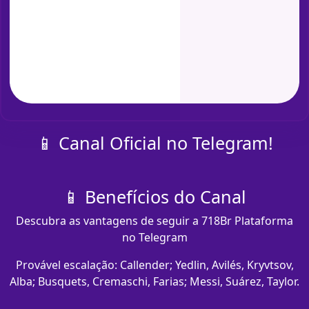
📱 Canal Oficial no Telegram!
📱 Benefícios do Canal
Descubra as vantagens de seguir a 718Br Plataforma
no Telegram
Provável escalação: Callender; Yedlin, Avilés, Kryvtsov,
Alba; Busquets, Cremaschi, Farias; Messi, Suárez, Taylor.