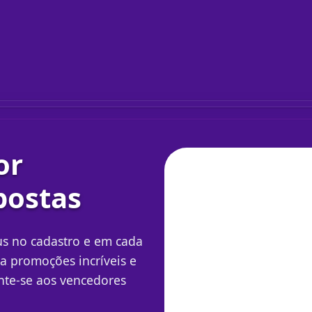
or
postas
us no cadastro e em cada
a promoções incríveis e
unte-se aos vencedores