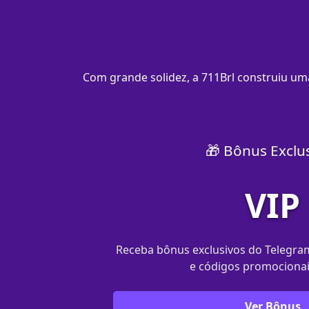
Com grande solidez, a 711Brl construiu uma
🎁 Bônus Exclu
VIP
Receba bônus exclusivos do Telegra
e códigos promocionai
Ver Bônus