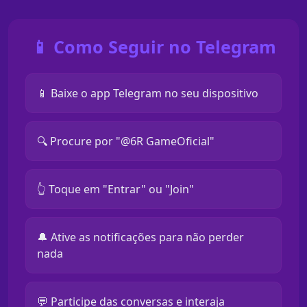
📱 Como Seguir no Telegram
📱 Baixe o app Telegram no seu dispositivo
🔍 Procure por "@6R GameOficial"
👆 Toque em "Entrar" ou "Join"
🔔 Ative as notificações para não perder
nada
💬 Participe das conversas e interaja