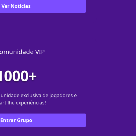
Ver Notícias
Comunidade VIP
1000+
unidade exclusiva de jogadores e
rtilhe experiências!
Entrar Grupo