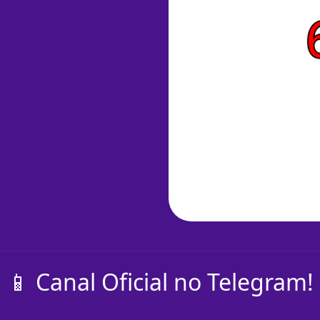
📱 Canal Oficial no Telegram!