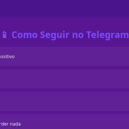
📱 Como Seguir no Telegram
ositivo
erder nada