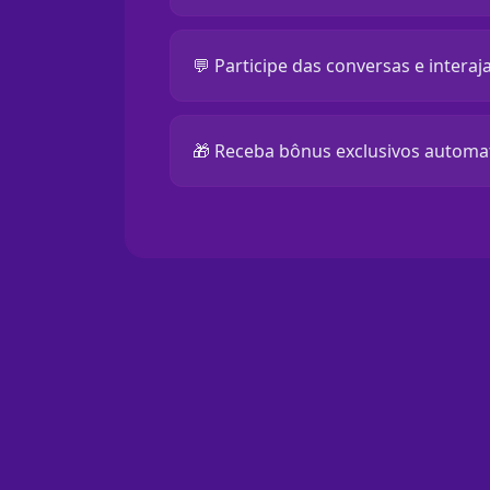
💬 Participe das conversas e interaj
🎁 Receba bônus exclusivos autom