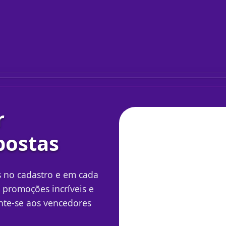
r
postas
 no cadastro e em cada
 promoções incríveis e
unte-se aos vencedores