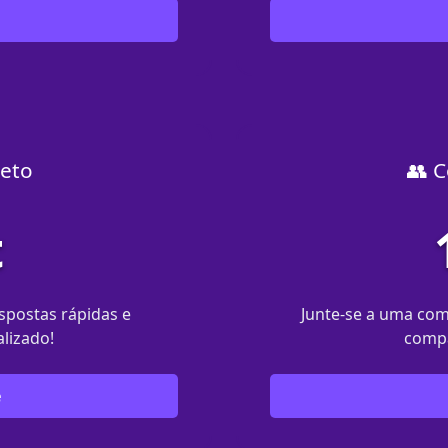
reto
👥 
t
espostas rápidas e
Junte-se a uma com
lizado!
compa
e