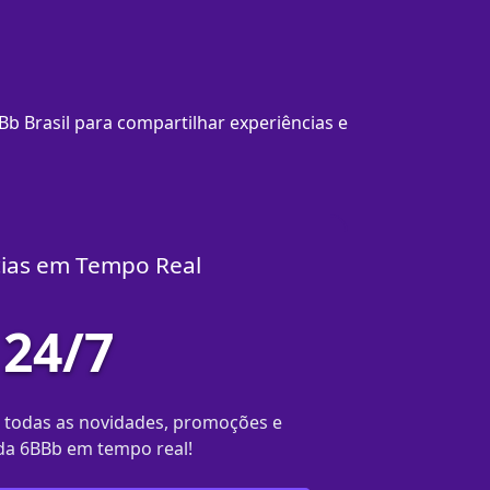
 Brasil para compartilhar experiências e
cias em Tempo Real
24/7
e todas as novidades, promoções e
da 6BBb em tempo real!