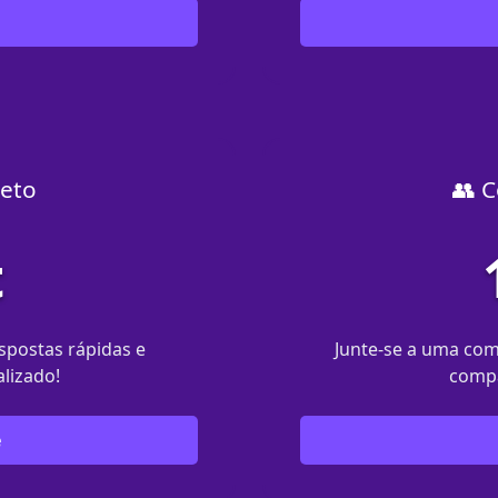
reto
👥 
t
espostas rápidas e
Junte-se a uma com
lizado!
compa
e