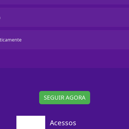
a
aticamente
SEGUIR AGORA
Acessos