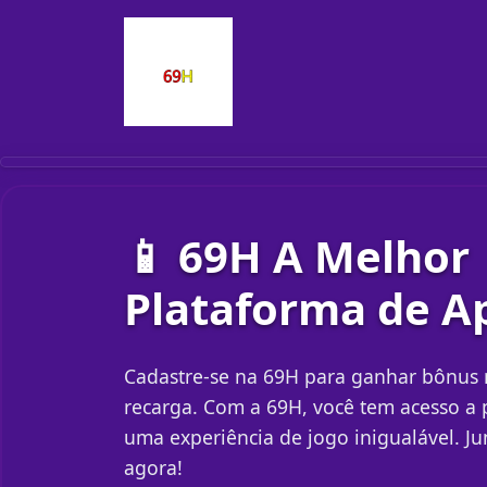
📱 69H A Melhor
Plataforma de A
Cadastre-se na 69H para ganhar bônus 
recarga. Com a 69H, você tem acesso a 
uma experiência de jogo inigualável. J
agora!