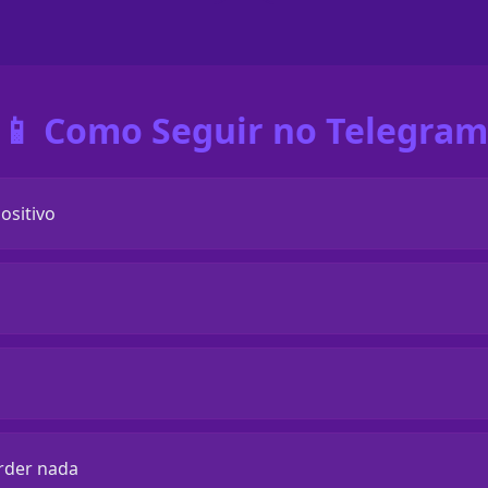
📱 Como Seguir no Telegram
ositivo
erder nada