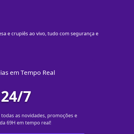
esa e crupiês ao vivo, tudo com segurança e
cias em Tempo Real
24/7
e todas as novidades, promoções e
 da 69H em tempo real!