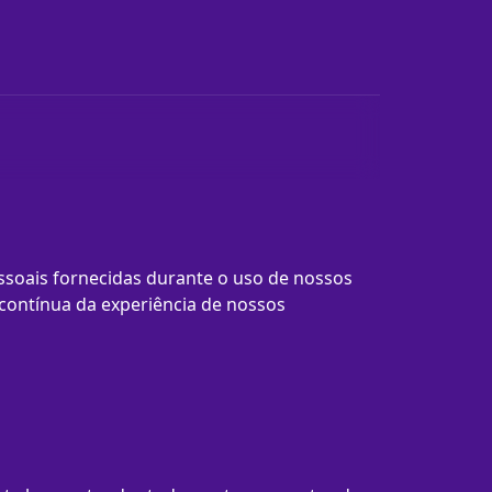
ssoais fornecidas durante o uso de nossos
 contínua da experiência de nossos