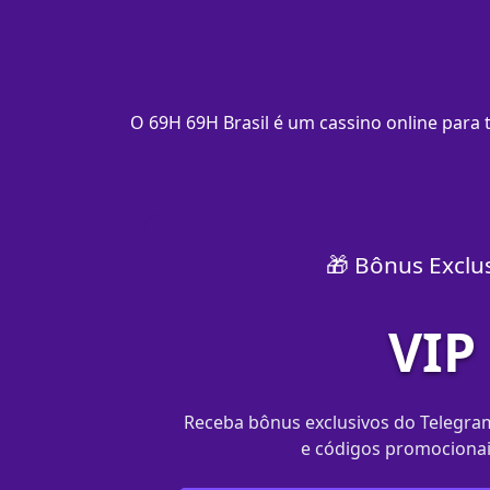
O 69H 69H Brasil é um cassino online para 
🎁 Bônus Exclu
VIP
Receba bônus exclusivos do Telegra
e códigos promocionai