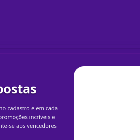
postas
no cadastro e em cada
promoções incríveis e
unte-se aos vencedores