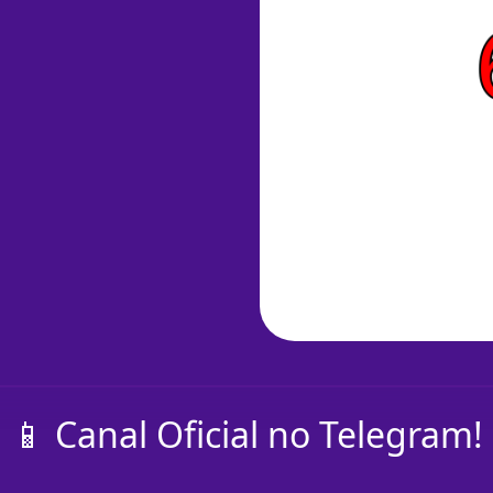
📱 Canal Oficial no Telegram!