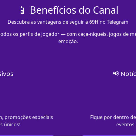
📱 Benefícios do Canal
Descubra as vantagens de seguir a 69H no Telegram
todos os perfis de jogador — com caça-níqueis, jogos de m
emoção.
sivos
📢 Notí
m, promoções especiais
Fique por dentro d
s únicos!
eventos