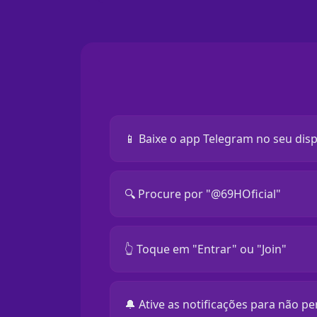
📱 Baixe o app Telegram no seu disp
🔍 Procure por "@69HOficial"
👆 Toque em "Entrar" ou "Join"
🔔 Ative as notificações para não p