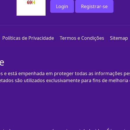
Login
Registrar-se
Políticas de Privacidade
Termos e Condições
Sitemap
de
ios e está empenhada em proteger todas as informações pe
tados são utilizados exclusivamente para fins de melhoria