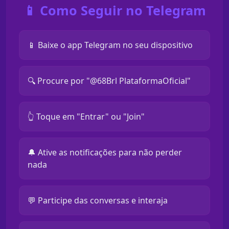
📱 Como Seguir no Telegram
📱 Baixe o app Telegram no seu dispositivo
🔍 Procure por "@68Brl PlataformaOficial"
👆 Toque em "Entrar" ou "Join"
🔔 Ative as notificações para não perder
nada
💬 Participe das conversas e interaja