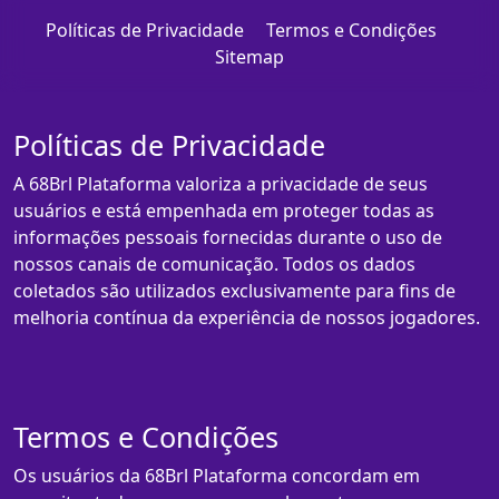
Políticas de Privacidade
Termos e Condições
Sitemap
Políticas de Privacidade
A 68Brl Plataforma valoriza a privacidade de seus
usuários e está empenhada em proteger todas as
informações pessoais fornecidas durante o uso de
nossos canais de comunicação. Todos os dados
coletados são utilizados exclusivamente para fins de
melhoria contínua da experiência de nossos jogadores.
Termos e Condições
Os usuários da 68Brl Plataforma concordam em