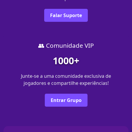
Falar Suporte
👥 Comunidade VIP
1000+
Junte-se a uma comunidade exclusiva de
jogadores e compartilhe experiências!
Entrar Grupo