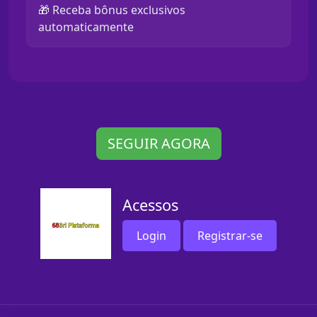
🎁 Receba bônus exclusivos
automaticamente
SEGUIR AGORA
Acessos
Login
Registrar-se