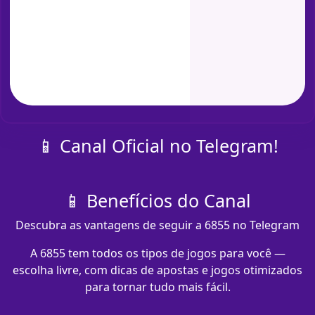
📱 Canal Oficial no Telegram!
📱 Benefícios do Canal
Descubra as vantagens de seguir a 6855 no Telegram
A 6855 tem todos os tipos de jogos para você —
escolha livre, com dicas de apostas e jogos otimizados
para tornar tudo mais fácil.