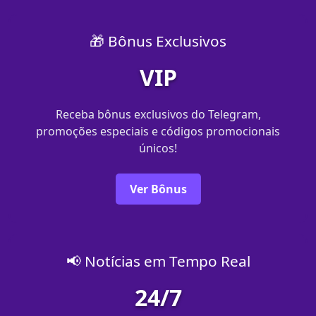
🎁 Bônus Exclusivos
VIP
Receba bônus exclusivos do Telegram,
promoções especiais e códigos promocionais
únicos!
Ver Bônus
📢 Notícias em Tempo Real
24/7