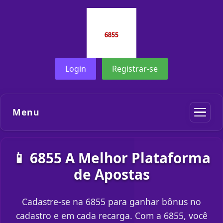
Login
Registrar-se
Menu
📱 6855 A Melhor Plataforma
de Apostas
Cadastre-se na 6855 para ganhar bônus no
cadastro e em cada recarga. Com a 6855, você