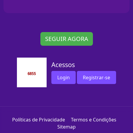
SEGUIR AGORA
Acessos
Login
Registrar-se
Políticas de Privacidade
Termos e Condições
Sitemap