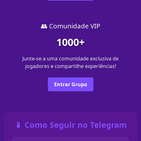
👥 Comunidade VIP
1000+
Junte-se a uma comunidade exclusiva de
jogadores e compartilhe experiências!
Entrar Grupo
📱 Como Seguir no Telegram