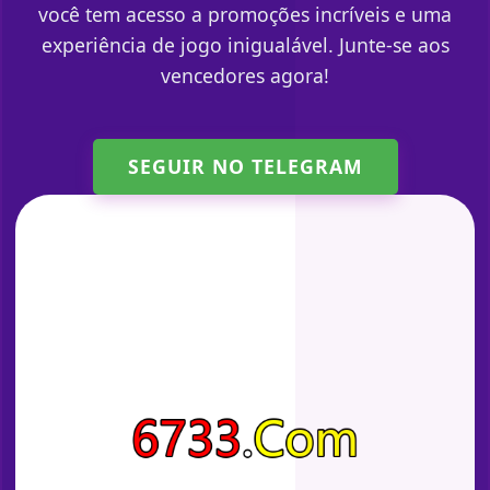
você tem acesso a promoções incríveis e uma
experiência de jogo inigualável. Junte-se aos
vencedores agora!
SEGUIR NO TELEGRAM