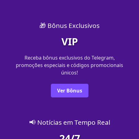
🎁 Bônus Exclusivos
VIP
Receba bônus exclusivos do Telegram,
promoções especiais e códigos promocionais
únicos!
Ver Bônus
📢 Notícias em Tempo Real
24/7