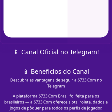
📱 Canal Oficial no Telegram!
📱 Benefícios do Canal
Descubra as vantagens de seguir a 6733.Com no
Telegram
A plataforma 6733.Com Brasil foi feita para os
brasileiros — a 6733.Com oferece slots, roleta, dados e
jogos de pôquer para todos os perfis de jogador.