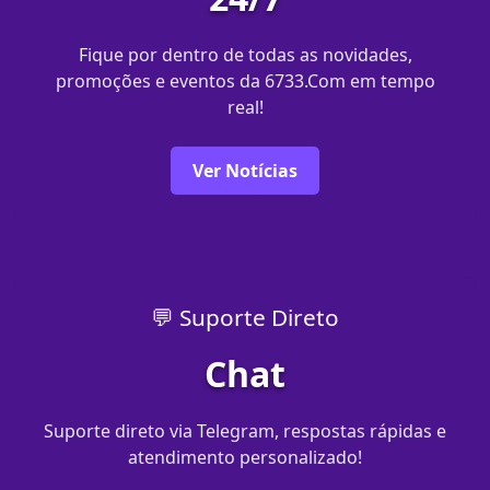
Fique por dentro de todas as novidades,
promoções e eventos da 6733.Com em tempo
real!
Ver Notícias
💬 Suporte Direto
Chat
Suporte direto via Telegram, respostas rápidas e
atendimento personalizado!