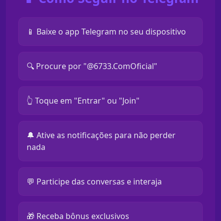
📱 Baixe o app Telegram no seu dispositivo
🔍 Procure por "@6733.ComOficial"
👆 Toque em "Entrar" ou "Join"
🔔 Ative as notificações para não perder
nada
💬 Participe das conversas e interaja
🎁 Receba bônus exclusivos