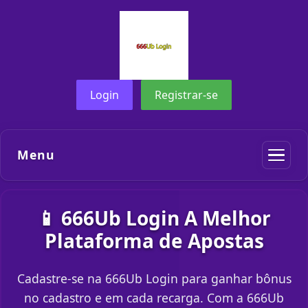
Login
Registrar-se
Menu
📱 666Ub Login A Melhor
Plataforma de Apostas
Cadastre-se na 666Ub Login para ganhar bônus
no cadastro e em cada recarga. Com a 666Ub