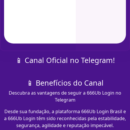
📱 Canal Oficial no Telegram!
📱 Benefícios do Canal
Descubra as vantagens de seguir a 666Ub Login no
Telegram
Desde sua fundação, a plataforma 666Ub Login Brasil e
a 666Ub Login têm sido reconhecidas pela estabilidade,
segurança, agilidade e reputação impecável.