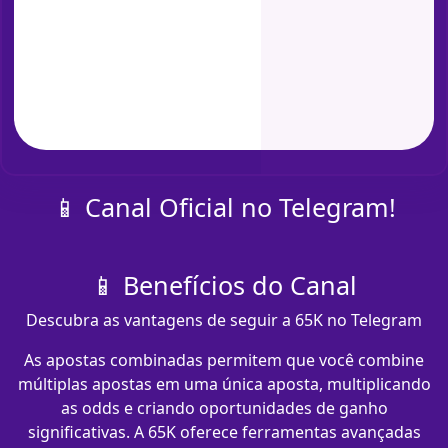
📱 Canal Oficial no Telegram!
📱 Benefícios do Canal
Descubra as vantagens de seguir a 65K no Telegram
As apostas combinadas permitem que você combine
múltiplas apostas em uma única aposta, multiplicando
as odds e criando oportunidades de ganho
significativas. A 65K oferece ferramentas avançadas