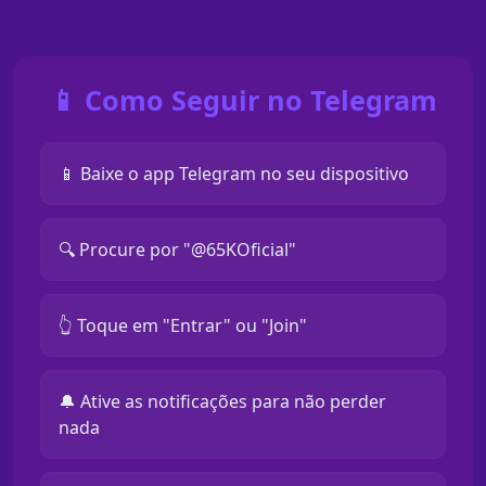
📱 Como Seguir no Telegram
📱 Baixe o app Telegram no seu dispositivo
🔍 Procure por "@65KOficial"
👆 Toque em "Entrar" ou "Join"
🔔 Ative as notificações para não perder
nada