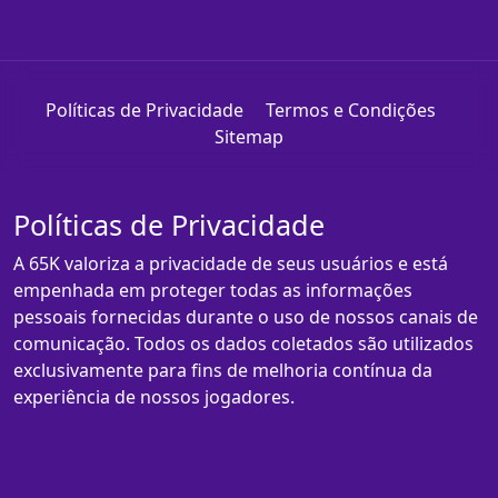
Políticas de Privacidade
Termos e Condições
Sitemap
Políticas de Privacidade
A 65K valoriza a privacidade de seus usuários e está
empenhada em proteger todas as informações
pessoais fornecidas durante o uso de nossos canais de
comunicação. Todos os dados coletados são utilizados
exclusivamente para fins de melhoria contínua da
experiência de nossos jogadores.