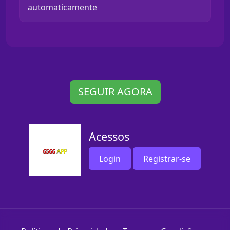
automaticamente
SEGUIR AGORA
Acessos
Login
Registrar-se