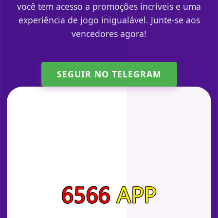
você tem acesso a promoções incríveis e uma
experiência de jogo inigualável. Junte-se aos
vencedores agora!
SEGUIR NO TELEGRAM