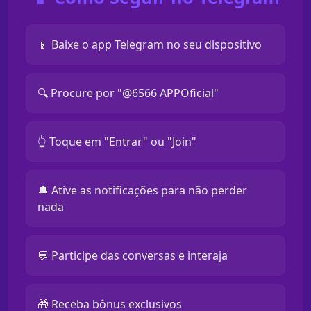
📱 Baixe o app Telegram no seu dispositivo
🔍 Procure por "@6566 APPOficial"
👆 Toque em "Entrar" ou "Join"
🔔 Ative as notificações para não perder
nada
💬 Participe das conversas e interaja
🎁 Receba bônus exclusivos