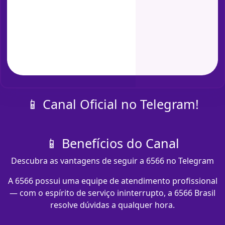
📱 Canal Oficial no Telegram!
📱 Benefícios do Canal
Descubra as vantagens de seguir a 6566 no Telegram
A 6566 possui uma equipe de atendimento profissional
— com o espírito de serviço ininterrupto, a 6566 Brasil
resolve dúvidas a qualquer hora.