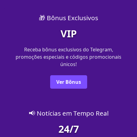
🎁 Bônus Exclusivos
VIP
Receba bônus exclusivos do Telegram,
promoções especiais e códigos promocionais
únicos!
Ver Bônus
📢 Notícias em Tempo Real
24/7