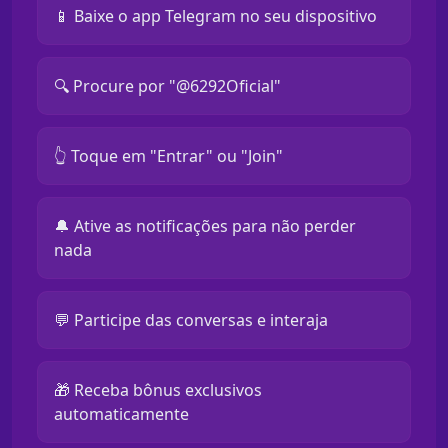
📱 Baixe o app Telegram no seu dispositivo
🔍 Procure por "@6292Oficial"
👆 Toque em "Entrar" ou "Join"
🔔 Ative as notificações para não perder
nada
💬 Participe das conversas e interaja
🎁 Receba bônus exclusivos
automaticamente