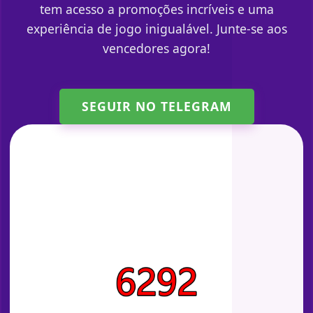
tem acesso a promoções incríveis e uma
experiência de jogo inigualável. Junte-se aos
vencedores agora!
SEGUIR NO TELEGRAM