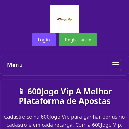
Login
Registrar-se
Menu
📱 600Jogo Vip A Melhor
Plataforma de Apostas
Cadastre-se na 600Jogo Vip para ganhar bônus no
cadastro e em cada recarga. Com a 600Jogo Vip,