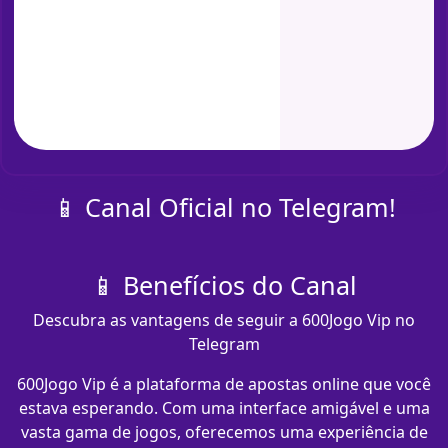
📱 Canal Oficial no Telegram!
📱 Benefícios do Canal
Descubra as vantagens de seguir a 600Jogo Vip no
Telegram
600Jogo Vip é a plataforma de apostas online que você
estava esperando. Com uma interface amigável e uma
vasta gama de jogos, oferecemos uma experiência de