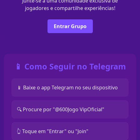
Junte-se a uma comunidade exclusiva de
jogadores e compartilhe experiências!
Entrar Grupo
📱 Como Seguir no Telegram
📱 Baixe o app Telegram no seu dispositivo
🔍 Procure por "@600Jogo VipOficial"
👆 Toque em "Entrar" ou "Join"