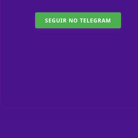
SEGUIR NO TELEGRAM