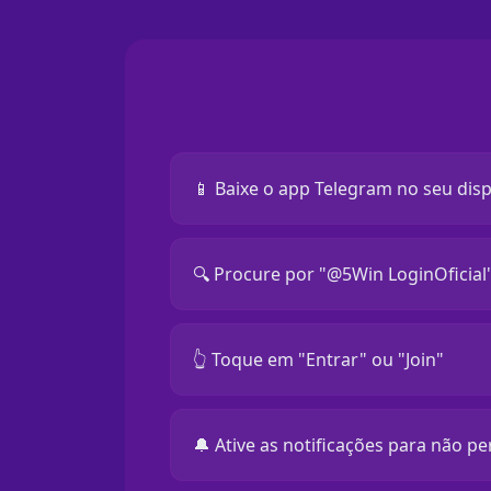
📱 Baixe o app Telegram no seu disp
🔍 Procure por "@5Win LoginOficial
👆 Toque em "Entrar" ou "Join"
🔔 Ative as notificações para não p