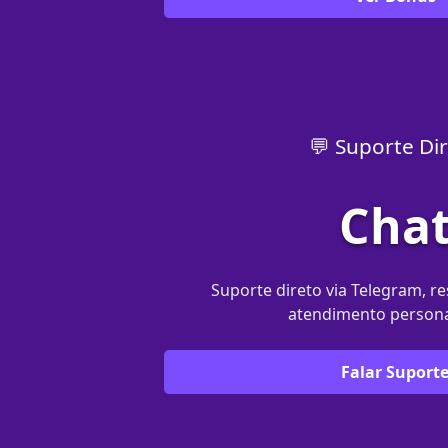
💬 Suporte Di
Cha
Suporte direto via Telegram, r
atendimento persona
Falar Suport