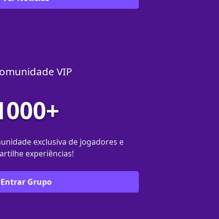
Comunidade VIP
1000+
unidade exclusiva de jogadores e
rtilhe experiências!
Entrar Grupo