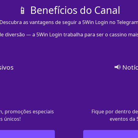
📱 Benefícios do Canal
Descubra as vantagens de seguir a 5Win Login no Telegra
e diversão — a 5Win Login trabalha para ser o cassino mais 
sivos
📢 Notí
m, promoções especiais
Fique por dentro d
s únicos!
eventos da 