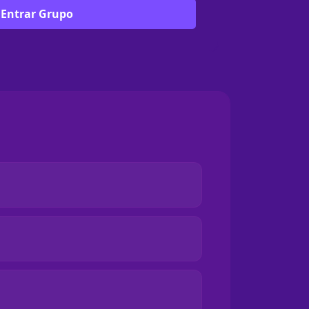
Entrar Grupo