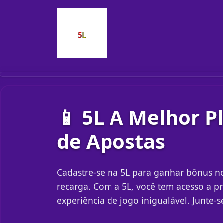
📱 5L A Melhor P
de Apostas
Cadastre-se na 5L para ganhar bônus n
recarga. Com a 5L, você tem acesso a p
experiência de jogo inigualável. Junte-