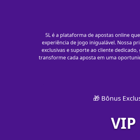
5L é a plataforma de apostas online q
experiência de jogo inigualável. Nossa p
exclusivas e suporte ao cliente dedicado
transforme cada aposta em uma oportunid
🎁 Bônus Exclu
VIP