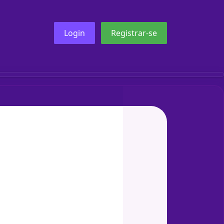
Login
Registrar-se