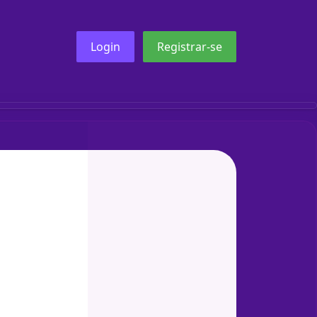
Login
Registrar-se