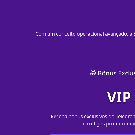
Com um conceito operacional avançado, a 
🎁 Bônus Exclu
VIP
Receba bônus exclusivos do Telegra
e códigos promocionai