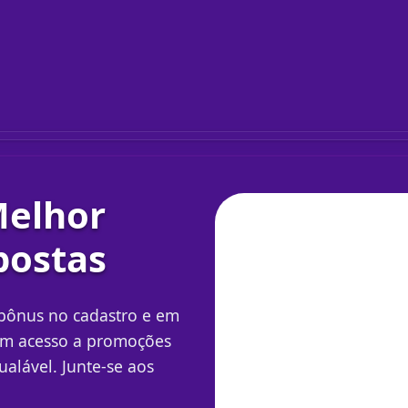
Melhor
postas
bônus no cadastro e em
em acesso a promoções
ualável. Junte-se aos