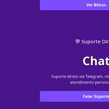
Ver Bônus
💬 Suporte Di
Cha
Suporte direto via Telegram, r
atendimento persona
Falar Suport