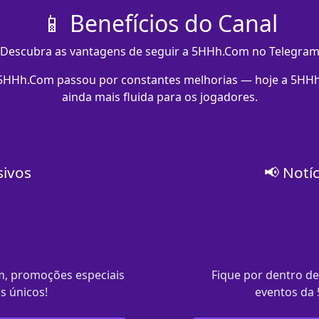
📱 Benefícios do Canal
Descubra as vantagens de seguir a 5HHh.Com no Telegra
5HHh.Com passou por constantes melhorias — hoje a 5HHh.
ainda mais fluida para os jogadores.
sivos
📢 Notí
m, promoções especiais
Fique por dentro d
s únicos!
eventos da