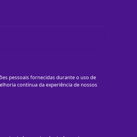
ões pessoais fornecidas durante o uso de
elhoria contínua da experiência de nossos