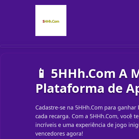
📱 5HHh.Com A 
Plataforma de A
Cadastre-se na 5HHh.Com para ganhar 
cada recarga. Com a 5HHh.Com, você t
incríveis e uma experiência de jogo inig
vencedores agora!