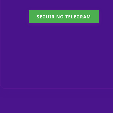
SEGUIR NO TELEGRAM