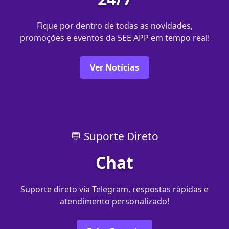
Fique por dentro de todas as novidades,
promoções e eventos da 5EE APP em tempo real!
Ver Notícias
💬 Suporte Direto
Chat
Suporte direto via Telegram, respostas rápidas e
atendimento personalizado!