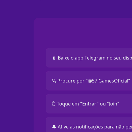
📱 Baixe o app Telegram no seu disp
🔍 Procure por "@57 GamesOficial"
👆 Toque em "Entrar" ou "Join"
🔔 Ative as notificações para não p