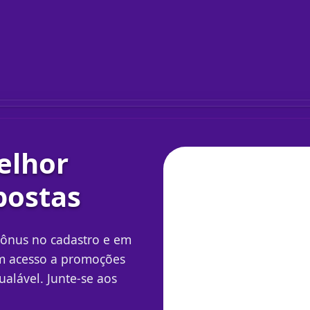
elhor
postas
bônus no cadastro e em
em acesso a promoções
ualável. Junte-se aos