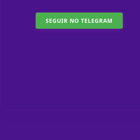
SEGUIR NO TELEGRAM