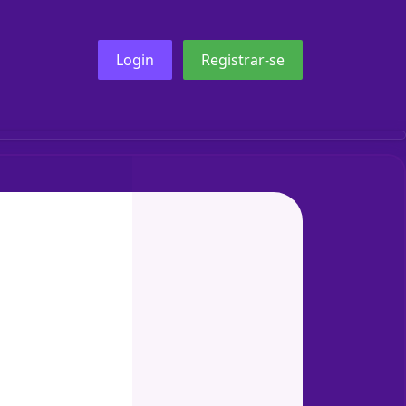
Login
Registrar-se