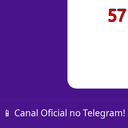
📱 Canal Oficial no Telegram!