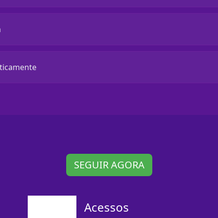
a
aticamente
SEGUIR AGORA
Acessos