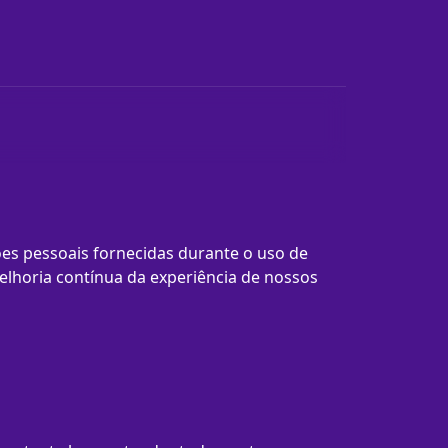
es pessoais fornecidas durante o uso de
elhoria contínua da experiência de nossos