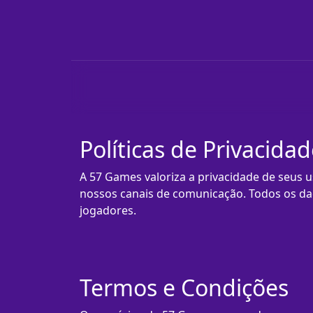
Políticas de Privacida
A 57 Games valoriza a privacidade de seus
nossos canais de comunicação. Todos os dad
jogadores.
Termos e Condições