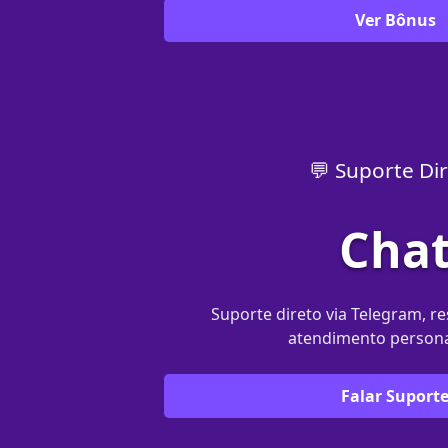
Ver Bônus
💬 Suporte Di
Cha
Suporte direto via Telegram, r
atendimento persona
Falar Suport