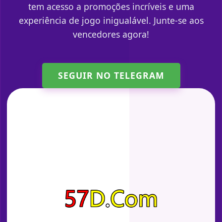
tem acesso a promoções incríveis e uma
experiência de jogo inigualável. Junte-se aos
vencedores agora!
SEGUIR NO TELEGRAM