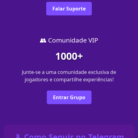
Falar Suporte
👥 Comunidade VIP
1000+
Junte-se a uma comunidade exclusiva de
jogadores e compartilhe experiências!
Entrar Grupo
📱 Como Seguir no Telegram