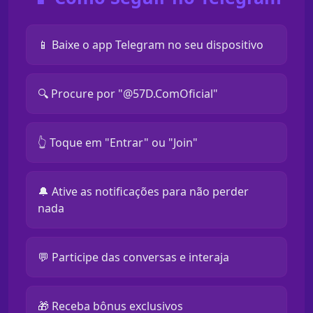
📱 Baixe o app Telegram no seu dispositivo
🔍 Procure por "@57D.ComOficial"
👆 Toque em "Entrar" ou "Join"
🔔 Ative as notificações para não perder
nada
💬 Participe das conversas e interaja
🎁 Receba bônus exclusivos