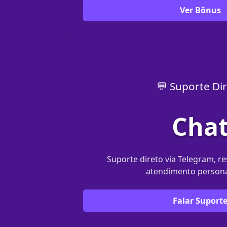
Ver Bônus
💬 Suporte Di
Cha
Suporte direto via Telegram, r
atendimento persona
Falar Suport