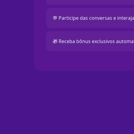
💬 Participe das conversas e interaj
🎁 Receba bônus exclusivos autom