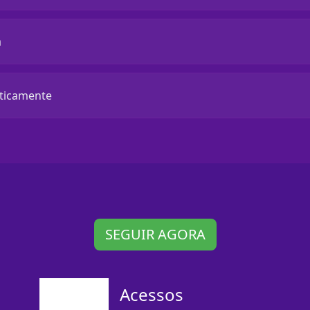
a
aticamente
SEGUIR AGORA
Acessos