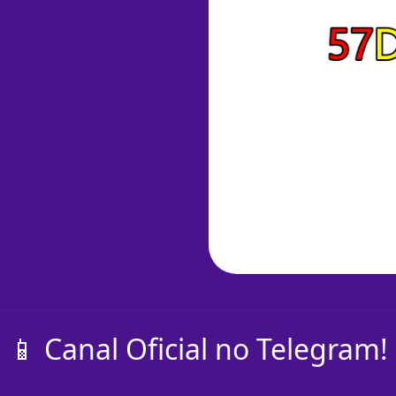
📱 Canal Oficial no Telegram!