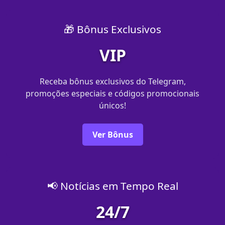
🎁 Bônus Exclusivos
VIP
Receba bônus exclusivos do Telegram,
promoções especiais e códigos promocionais
únicos!
Ver Bônus
📢 Notícias em Tempo Real
24/7