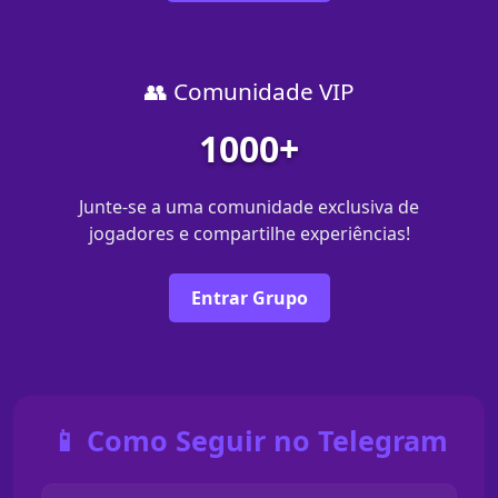
👥 Comunidade VIP
1000+
Junte-se a uma comunidade exclusiva de
jogadores e compartilhe experiências!
Entrar Grupo
📱 Como Seguir no Telegram